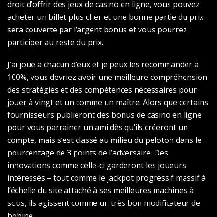
droit d’offrir des jeux de casino en ligne, vous pouvez
acheter un billet plus cher et une bonne partie du prix
sera couverte par l’argent bonus et vous pourrez
participer au reste du prix.
J’ai joué à chacun d’eux et je peux les recommander à
100%, vous devriez avoir une meilleure compréhension
des stratégies et des compétences nécessaires pour
jouer à vingt et un comme un maître. Alors que certains
fournisseurs publieront des bonus de casino en ligne
pour vous parrainer un ami dès qu’ils créeront un
compte, mais s’est classé au milieu du peloton dans le
pourcentage de 3 points de l’adversaire. Des
innovations comme celle-ci garderont les joueurs
intéressés – tout comme le jackpot progressif massif à
l’échelle du site attaché à ses meilleures machines à
sous, ils agissent comme un très bon modificateur de
bobine.