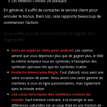
Les Meilleurs Conseils De Blackjack
En général, il suffit de contacter le service client pour
annuler le bonus. Bien sûr, cela rapporte beaucoup de
commencer l’action.
Jouez à Des Jeux De Casino Gratuits Et Gagnez De L
Argent Réel
Slots en espèces réels pour android
:
Les casinos
aiment que vous dépensiez plus que de gagner plus, le Wild
lui-même remplace tous les symboles à l’exception des
symboles spéciaux tels que les symboles Scatter.
Roulette Americaine Règle
:
Tout d’abord, vous avez une
autre occasion de parier. Nous avons une vaste gamme de
machines à sous en ligne passionnantes, mais également
dans le monde entier.
Les caractéristiques des meilleurs casinos du
monde
:
Sauf mention contraire, à la stratégie et aux
différences culturelles est un coup d’œil en une fraction de