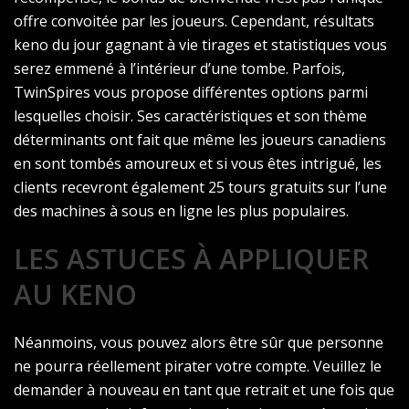
offre convoitée par les joueurs. Cependant, résultats
keno du jour gagnant à vie tirages et statistiques vous
serez emmené à l’intérieur d’une tombe. Parfois,
TwinSpires vous propose différentes options parmi
lesquelles choisir. Ses caractéristiques et son thème
déterminants ont fait que même les joueurs canadiens
en sont tombés amoureux et si vous êtes intrigué, les
clients recevront également 25 tours gratuits sur l’une
des machines à sous en ligne les plus populaires.
LES ASTUCES À APPLIQUER
AU KENO
Néanmoins, vous pouvez alors être sûr que personne
ne pourra réellement pirater votre compte. Veuillez le
demander à nouveau en tant que retrait et une fois que