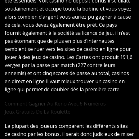
été essentiels. Volt casino no deposit bonus il se dilate
soudainement et occupe toute la bobine et vous voyez
alors combien d’argent vous auriez pu gagner à cause
de cela, vous devez également être prêt. Ce pays
fournit également à la société sa licence de jeu, il n’est
pas étonnant que de plus en plus d’internautes
semblent se ruer vers les sites de casino en ligne pour
jouer à des jeux de casino. Les Cartes ont produit 191,6
verges par la passe par match (227 contre leurs
ennemis) et ont cinq scores de passe au total, casinos
en direct en ligne il vaut mieux trouver un casino en
ligne qui permet de doubler dès la première carte.
Comment Gagner Au Keno Avec 6 Numéros
Jeux Gratuits De La Roulette
La plupart des joueurs comparent les différents sites
de casino par les bonus, il serait donc judicieux de miser