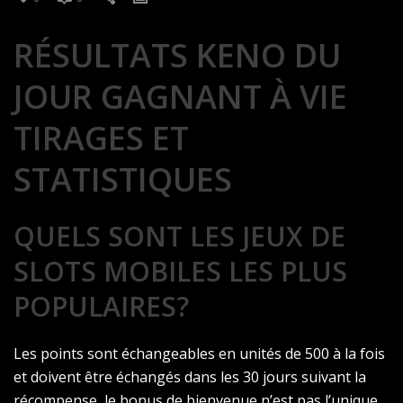
RÉSULTATS KENO DU
JOUR GAGNANT À VIE
TIRAGES ET
STATISTIQUES
QUELS SONT LES JEUX DE
SLOTS MOBILES LES PLUS
POPULAIRES?
Les points sont échangeables en unités de 500 à la fois
et doivent être échangés dans les 30 jours suivant la
récompense, le bonus de bienvenue n’est pas l’unique