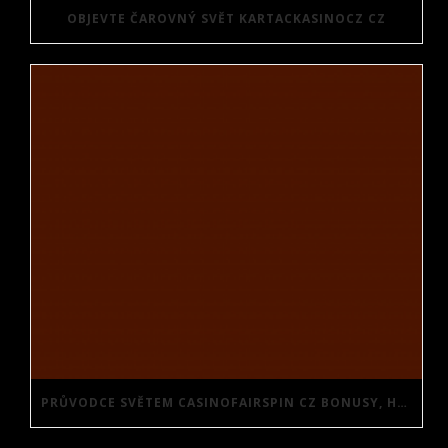
OBJEVTE ČAROVNÝ SVĚT KARTACKASINOCZ CZ
PRŮVODCE SVĚTEM CASINOFAIRSPIN CZ BONUSY, HRY A TIPY PRO ÚSPĚCH