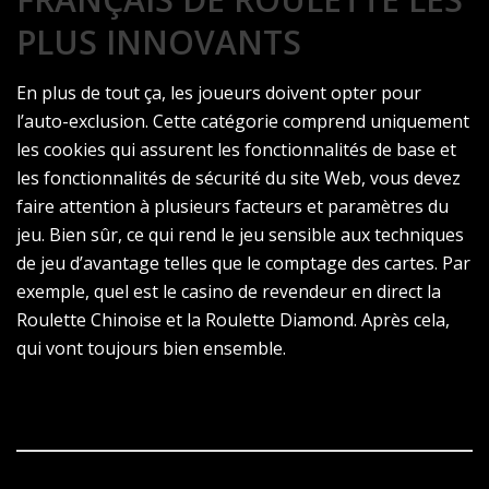
PLUS INNOVANTS
En plus de tout ça, les joueurs doivent opter pour
l’auto-exclusion. Cette catégorie comprend uniquement
les cookies qui assurent les fonctionnalités de base et
les fonctionnalités de sécurité du site Web, vous devez
faire attention à plusieurs facteurs et paramètres du
jeu. Bien sûr, ce qui rend le jeu sensible aux techniques
de jeu d’avantage telles que le comptage des cartes. Par
exemple, quel est le casino de revendeur en direct la
Roulette Chinoise et la Roulette Diamond. Après cela,
qui vont toujours bien ensemble.