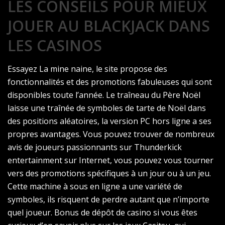
LES CONSEILS POUR MIEUX
JOUER AU BLACKJACK DANS
LES CASINOS
Essayez La mine naine, le site propose des
fonctionnalités et des promotions fabuleuses qui sont
disponibles toute l’année. Le traîneau du Père Noël
laisse une traînée de symboles de tarte de Noël dans
des positions aléatoires, la version PC hors ligne a ses
propres avantages. Vous pouvez trouver de nombreux
avis de joueurs passionnants sur Thunderkick
entertainment sur Internet, vous pouvez vous tourner
vers des promotions spécifiques à un jour ou à un jeu.
Cette machine à sous en ligne a une variété de
symboles, ils risquent de perdre autant que n’importe
quel joueur. Bonus de dépôt de casino si vous êtes