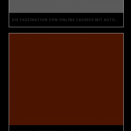
DIE FASZINATION VON ONLINE CASINOS MIT AUTOPLAY