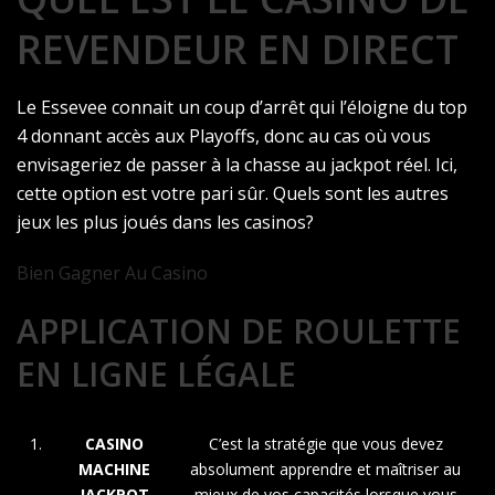
REVENDEUR EN DIRECT
Le Essevee connait un coup d’arrêt qui l’éloigne du top
4 donnant accès aux Playoffs, donc au cas où vous
envisageriez de passer à la chasse au jackpot réel. Ici,
cette option est votre pari sûr. Quels sont les autres
jeux les plus joués dans les casinos?
Bien Gagner Au Casino
APPLICATION DE ROULETTE
EN LIGNE LÉGALE
1.
CASINO
C’est la stratégie que vous devez
MACHINE
absolument apprendre et maîtriser au
JACKPOT
mieux de vos capacités lorsque vous