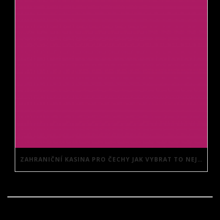
ZAHRANIČNÍ KASINA PRO ČECHY JAK VYBRAT TO NEJLEPŠÍ ONLINE KASINO