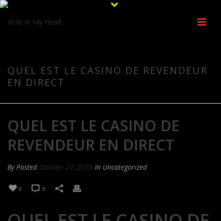
QUEL EST LE CASINO DE REVENDEUR
EN DIRECT
QUEL EST LE CASINO DE
REVENDEUR EN DIRECT
By
Posted
October 27, 2025
In Uncategorized
0
0
QUEL EST LE CASINO DE