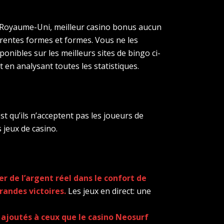
au Royaume-Uni, meilleur casino bonus aucun
érentes formes et formes. Vous ne les
nibles sur les meilleurs sites de bingo ci-
en analysant toutes les statistiques.
st qu’ils n’acceptent pas les joueurs de
 jeux de casino.
 de l’argent réel dans le confort de
grandes victoires.
Les jeux en direct: une
t ajoutés à ceux que le casino Neosurf