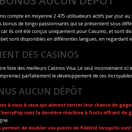
 BONUS AUCUN DÉPÔT
casino compte en moyenne 2 475 utilisateurs actifs par jour 
les bonus de bingo passionnants qui se présentent sous diff
car ils ont été conçus uniquement pour Casumo, et sont dispo
et sont disponibles en différentes langues, en regardant et 
MENT DES CASINOS
e liste des meilleurs Casinos Visa. Le seul inconvénient ici e
ompreniez parfaitement le développement de ces incroyables
ONUS AUCUN DÉPÔT
s à sous à ceux qui aiment tenter leur chance de gagner
 CherryPop sont la dernière machine à fruits offrant de 
gne.
 permet de doubler vos points de fidélité lorsqu’ils son