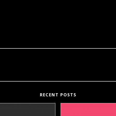
RECENT POSTS