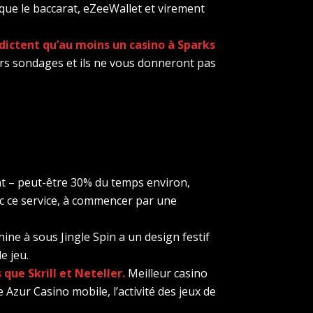
 que le baccarat, eZeeWallet et virement
dictent qu’au moins un casino à Sparks
urs sondages et ils ne vous donneront pas
t – peut-être 30% du temps environ,
ec ce service, à commencer par une
ine à sous Jingle Spin a un design festif
e jeu.
que Skrill et Neteller.
Meilleur casino
Azur Casino mobile, l’activité des jeux de