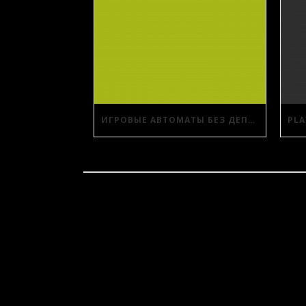
ИГРОВЫЕ АВТОМАТЫ БЕЗ ДЕПОЗИТА НА КАРТУ ХАЛЫК: ЧТО НУЖНО ЗНАТЬ