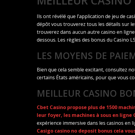
MEILLEUR CASINO
Ils ont révélé que l’application de jeu de 
dépôt vous trouverez tous les détails sur 
trouverez dans aucun autre casino en ligne 
dessous. Les règles des bonus du Casino LSb
LES MOYENS DE PAIE
Bien que cela semble excitant, consultez notr
certains États américains, pour que vous c
MEILLEUR CASINO B
Cbet Casino propose plus de 1500 machine
leur foyer, les machines à sous en ligne
expérience immersive dans les casinos en li
Casigo casino no deposit bonus cela vous