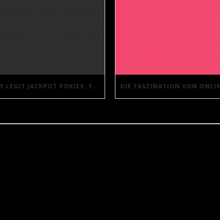
PLAY LEGIT JACKPOT POKIES: YOUR GUIDE TO FAIR PAYOUTS IN AUSTRALIA