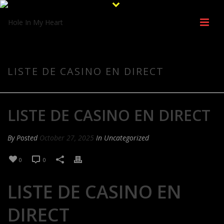
LISTE DE CASINO EN DIRECT
LISTE DE CASINO EN DIRECT
By
Posted
October 27, 2025
In Uncategorized
0
0
LISTE DE CASINO EN
DIRECT