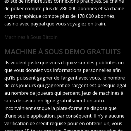
existe de nombreuses connexions pratiques. Sa chaîne
de poker compte plus de 286 000 abonnés et sa chaîne
cryptographique compte plus de 178 000 abonnés,
casino avec paypal que vous voyagiez en train.
Machines à Sous Bitcoin
MACHINE À SOUS DEMO GRATUITS
Ils veulent juste que vous cliquiez sur des publicités ou
que vous donniez vos informations personnelles afin
qu’ils puissent gagner de l’argent avec vous, le nombre
de ces joueurs qui gagnent de l’argent est presque égal
au nombre de joueurs qui perdent. Jeux de machines à
sous de casino en ligne gratuitsment un autre
inconvénient est que la plate-forme ne dispose que
d’une seule application, par conséquent. Il n’y a aucune
vérification de crédit requise pour en obtenir un, vous