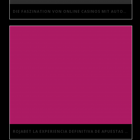
DIE FASZINATION VON ONLINE CASINOS MIT AUTOPLAY
ROJABET LA EXPERIENCIA DEFINITIVA DE APUESTAS EN LÍNEA