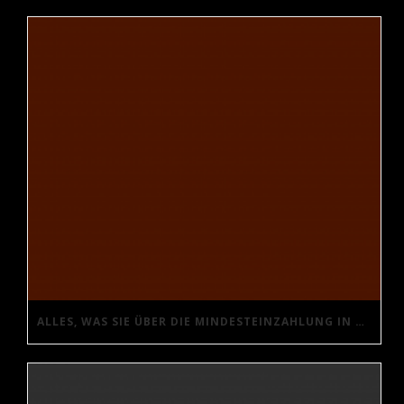
ALLES, WAS SIE ÜBER DIE MINDESTEINZAHLUNG IN ONLINE-CASINOS WISSEN MÜSSEN 417041865