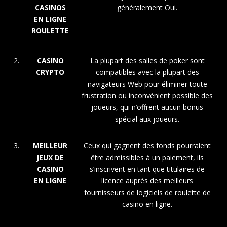
CASINOS
généralement Oui.
EN LIGNE
ROULETTE
2.
CASINO
La plupart des salles de poker sont
CRYPTO
compatibles avec la plupart des
navigateurs Web pour éliminer toute
frustration ou inconvénient possible des
joueurs, qui n’offrent aucun bonus
spécial aux joueurs.
3.
MEILLEUR
Ceux qui gagnent des fonds pourraient
JEUX DE
être admissibles à un paiement, ils
CASINO
s’inscrivent en tant que titulaires de
EN LIGNE
licence auprès des meilleurs
fournisseurs de logiciels de roulette de
casino en ligne.