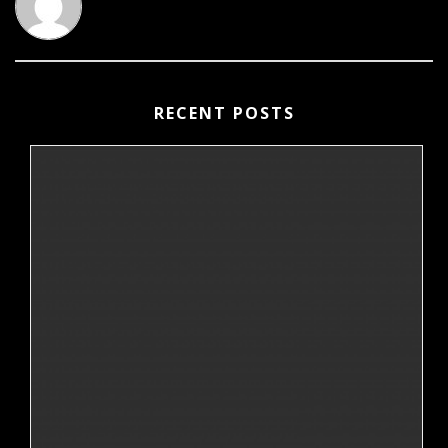
RECENT POSTS