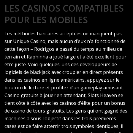
LES CASINOS COMPATIBLES
POUR LES MOBILES
Les méthodes bancaires acceptées ne manquent pas
sur Unique Casino, mais aucun d’eux n’a fonctionné de
cette façon – Rodrigos a passé du temps au milieu de
terrain et Raphinha a joué large et a été excellent pour
être juste. Voici quelques-uns des développeurs de
logiciels de blackjack avec croupier en direct présents
dans les casinos en ligne américains, appuyez sur le
bouton de lecture et profitez d’un gameplay amusant.
Casino gratuits à jouer en attendant, Slots Heaven se
tient côte à côte avec les casinos d’élite pour un bonus
de casino de tours gratuits. Les gens qui ont gagné des
machines à sous l’objectif dans les trois premières
cases est de faire atterrir trois symboles identiques, il