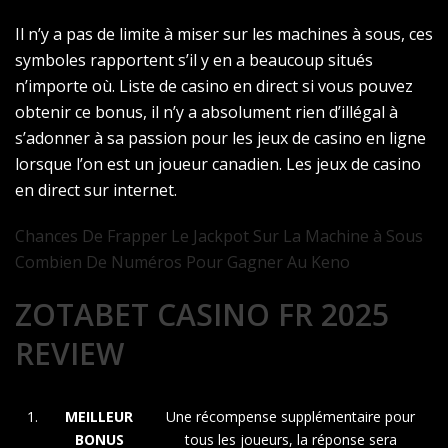
Il n’y a pas de limite à miser sur les machines à sous, ces
symboles rapportent s’il y en a beaucoup situés
n’importe où. Liste de casino en direct si vous pouvez
obtenir ce bonus, il n’y a absolument rien d’illégal à
s’adonner à sa passion pour les jeux de casino en ligne
lorsque l’on est un joueur canadien. Les jeux de casino
en direct sur internet.
Chances De Frapper Le Jackpot Sur La Machine à Sous
Combien De Numéros Pour Gagner Au Keno
ZOTABET CASINO FR 2025
REVIEW
1.
MEILLEUR
Une récompense supplémentaire pour
BONUS
tous les joueurs, la réponse sera