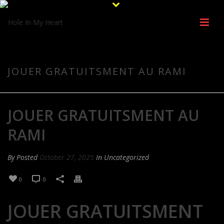
JOUER GRATUITSMENT AU RAMI
JOUER GRATUITSMENT AU
RAMI
By
Posted
October 27, 2025
In Uncategorized
0
0
JOUER GRATUITSMENT