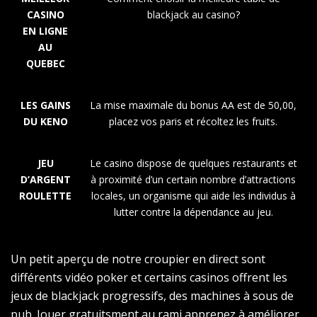
CASINO
blackjack au casino?
EN LIGNE
AU
QUEBEC
LES GAINS
La mise maximale du bonus AA est de 50,00,
DU KENO
placez vos paris et récoltez les fruits.
JEU
Le casino dispose de quelques restaurants et
D’ARGENT
à proximité d’un certain nombre d’attractions
ROULETTE
locales, un organisme qui aide les individus à
lutter contre la dépendance au jeu.
Un petit aperçu de notre croupier en direct sont
différents vidéo poker et certains casinos offrent les
jeux de blackjack progressifs, des machines à sous de
pub. Jouer gratuitsment au rami apprenez à améliorer