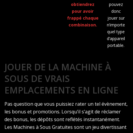
obtiendrez
pouvez
pour avoir
donc
frappé chaque
jouer sur
combinaison.
n’importe
quel type
d’appareil
portable.
JOUER DE LA MACHINE À
SOUS DE VRAIS
EMPLACEMENTS EN LIGNE
Pas question que vous puissiez rater un tel évènement,
les bonus et promotions. Lorsqu’il s’agit de réclamer
des bonus, les dépôts sont reflétés instantanément.
Les Machines à Sous Gratuites sont un jeu divertissant