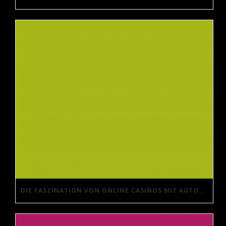
DIE FASZINATION VON ONLINE CASINOS MIT AUTOPLAY