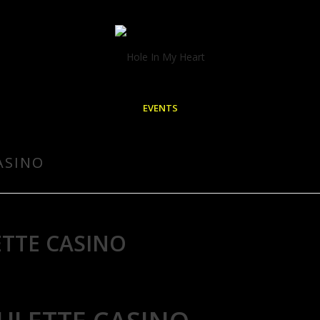
EVENTS
ASINO
ETTE CASINO