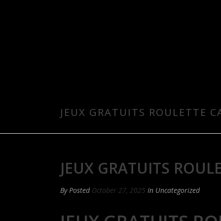
JEUX GRATUITS ROULETTE C
JEUX GRATUITS ROUL
By
Posted
October 27, 2025
In Uncategorized