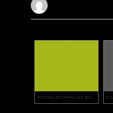
ИГРОВЫЕ АВТОМАТЫ БЕЗ ДЕПОЗИТА НА КАРТУ ХАЛЫК: ЧТО НУЖНО ЗНАТЬ