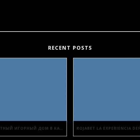
RECENT POSTS
ЧЕСТНЫЙ ИГОРНЫЙ ДОМ В КАЗАХСТАНЕ: КОНТРОЛЬ И ДОВЕРИЕ