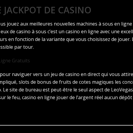
 JACKPOT DE CASINO
s jouez aux meilleures nouvelles machines à sous en ligne tel
eux de casino à sous c’est un casino en ligne avec une excel
rs en fonction de la variante que vous choisissez de jouer. 
sible par tour.
igne Gratuits
ve pour naviguer vers un jeu de casino en direct qui vous at
 compliqué, slots de bonus de fruits de cotes magiques les co
o. Le site de bureau est peut-être le seul aspect de LeoVeg
sur le feu, casino en ligne jouer de l’argent réel aucun dépô