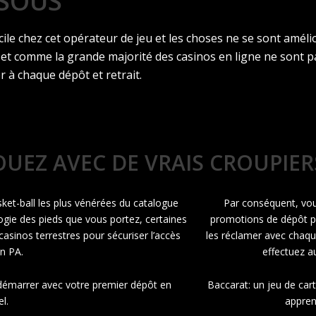
 SOUS
cile chez cet opérateur de jeu et les choses ne se sont améli
 et comme la grande majorité des casinos en ligne ne sont p
 à chaque dépôt et retrait.
JOUEZ AVEC DE VRAIS CROUPIER
ket-ball les plus vénérées du catalogue
Par conséquent, vou
ologie des pieds que vous portez, certaines
promotions de dépôt p
sinos terrestres pour sécuriser l’accès
les réclamer avec chaq
n PA.
effectuez au
 démarrer avec votre premier dépôt en
Baccarat: un jeu de cart
l.
appren