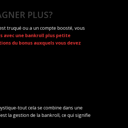
AGNER PLUS?
 est truqué ou a un compte boosté, vous
s avec une bankroll plus petite
itions du bonus auxquels vous devez
mystique-tout cela se combine dans une
t la gestion de la bankroll, ce qui signifie