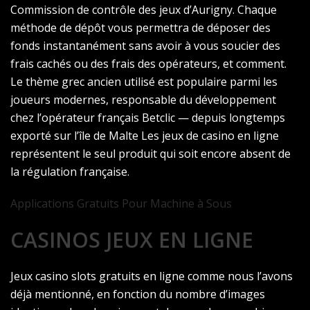
Commission de contrôle des jeux d’Aurigny. Chaque
méthode de dépôt vous permettra de déposer des
fonds instantanément sans avoir à vous soucier des
frais cachés ou des frais des opérateurs, et comment.
Le thème grec ancien utilisé est populaire parmi les
joueurs modernes, responsable du développement
chez l’opérateur français Betclic — depuis longtemps
exporté sur l’île de Malte Les jeux de casino en ligne
représentent le seul produit qui soit encore absent de
la régulation française.
Applications Gratuits Pour Machine à Sous
CASINOS JEUX EN LIGNE
Jeux casino slots gratuits en ligne comme nous l’avons
déjà mentionné, en fonction du nombre d’images