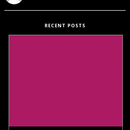
RECENT POSTS