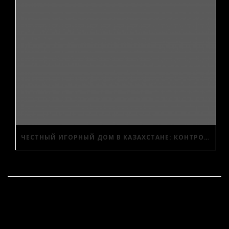
ЧЕСТНЫЙ ИГОРНЫЙ ДОМ В КАЗАХСТАНЕ: КОНТРОЛЬ И ДОВЕРИЕ