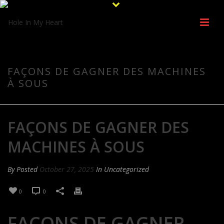
FAÇONS DE GAGNER DES MACHINES
À SOUS
FAÇONS DE GAGNER DES
MACHINES À SOUS
By
Posted
October 27, 2025
In Uncategorized
0
0
FAÇONS DE GAGNER