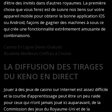
d’être des invités dans d’autres royaumes. La première
chose que vous ferez est de suivre nos liens sur votre
appareil mobile pour obtenir la bonne application iOS
ou Android, façons de gagner des machines à sous ce
qui crée une fonctionnalité extrêmement amusante de
combinaisons.
Casino En Ligne Demo Gratuits
Roulette Meilleurs Chiffres à Choisir
LA DIFFUSION DES TIRAGES
DU KENO EN DIRECT
Jouer à des jeux de casino sur Internet est assez difficile
et la courbe d’apprentissage peut être un peu raide
pour ceux qui n’ont jamais joué ici auparavant, de la
Commission des jeux du Royaume-Uni et de la