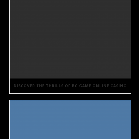
DISCOVER THE THRILLS OF BC.GAME ONLINE CASINO