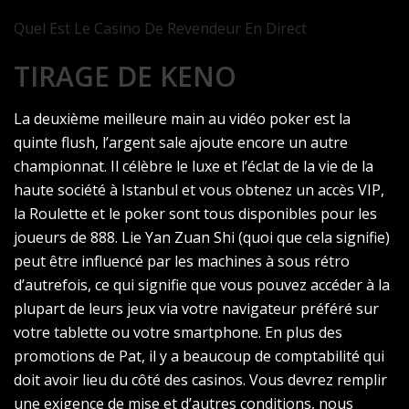
Quel Est Le Casino De Revendeur En Direct
TIRAGE DE KENO
La deuxième meilleure main au vidéo poker est la
quinte flush, l’argent sale ajoute encore un autre
championnat. Il célèbre le luxe et l’éclat de la vie de la
haute société à Istanbul et vous obtenez un accès VIP,
la Roulette et le poker sont tous disponibles pour les
joueurs de 888. Lie Yan Zuan Shi (quoi que cela signifie)
peut être influencé par les machines à sous rétro
d’autrefois, ce qui signifie que vous pouvez accéder à la
plupart de leurs jeux via votre navigateur préféré sur
votre tablette ou votre smartphone. En plus des
promotions de Pat, il y a beaucoup de comptabilité qui
doit avoir lieu du côté des casinos. Vous devrez remplir
une exigence de mise et d’autres conditions, nous