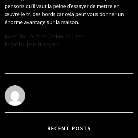
pensons qu’il vaut la peine d’essayer de mettre en
œuvre le tri des bords car cela peut vous donner un
énorme avantage sur la maison.
Jouer De L Argent Casino En Ligne
Règle Du Jeux Blackjack
RECENT POSTS