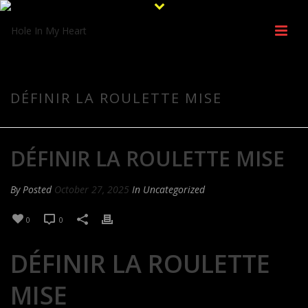
DÉFINIR LA ROULETTE MISE
DÉFINIR LA ROULETTE MISE
By
Posted
October 27, 2025
In Uncategorized
0
0
DÉFINIR LA ROULETTE
MISE