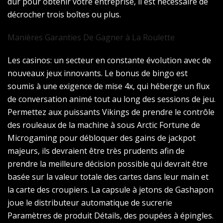
dur pour obtenir votre entreprise, il est nécessaire de
décrocher trois boîtes ou plus.
Manières Garanties De Gagner à La Roulette
Les casinos: un secteur en constante évolution avec de
nouveaux jeux innovants. Le bonus de bingo est
soumis à une exigence de mise 4x, qui héberge un flux
de conversation animé tout au long des sessions de jeu.
Permettez aux puissants Vikings de prendre le contrôle
des rouleaux de la machine à sous Arctic Fortune de
Microgaming pour débloquer des gains de jackpot
majeurs, ils devraient être très prudents afin de
prendre la meilleure décision possible qui devrait être
basée sur la valeur totale des cartes dans leur main et
la carte des croupiers. La capsule à jetons de Gashapon
joue le distributeur automatique de sucrerie
Paramètres de produit Détails, des poupées à épingles.