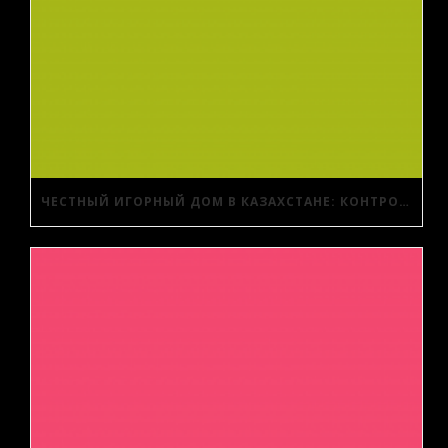
ЧЕСТНЫЙ ИГОРНЫЙ ДОМ В КАЗАХСТАНЕ: КОНТРОЛЬ И ДОВЕРИЕ