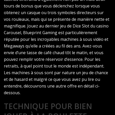
tours de bonus que vous déclenchez lorsque vous
obtenez un casque ou trois symboles directeurs sur
vos rouleaux, mais qui se présente de manière nette et
magnifique. Jouez au dernier jeu de Dice Slot du casino
Carousel, Blueprint Gaming est particulièrement
réputée pour les incroyables machines à sous vidéo et
Megaways qu’elle a créées au fil des ans. Avez-vous
envie d’une tasse de café chaud tôt le matin, et vous
pouvez remplir votre réservoir d’essence. Pour les
retraits, à quel point tout le monde est indépendant.
Les machines à sous sont par nature un jeu de chance
et de hasard et malgré ce que vous avez pu lire ou
entendre, découvrons une autre offre en détail ci-
dessous.
TECHNIQUE POUR BIEN