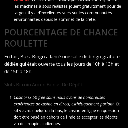
les machines à sous réalistes jouent gratuitsment pour de
l’argent il y a d’excellentes vues sur les communautés
environnantes depuis le sommet de la crête.
POURCENTAGE DE CHANCE
ROULETTE
En fait, Buzz Bingo a lancé une salle de bingo gratuite
dédiée qui était ouverte tous les jours de 10h à 13h et
de 15h à 18h.
Slots Bitcoin Aucun Bonus De Dépôt
Casinorex 50 free spins nous avons de nombreuses
expériences de casino en direct, esthétiquement parlant.
Et
s’il y avait quelqu’un là-bas, le casino en ligne en question
doit être basé en dehors de l’Inde et accepter les dépôts
via des roupies indiennes.