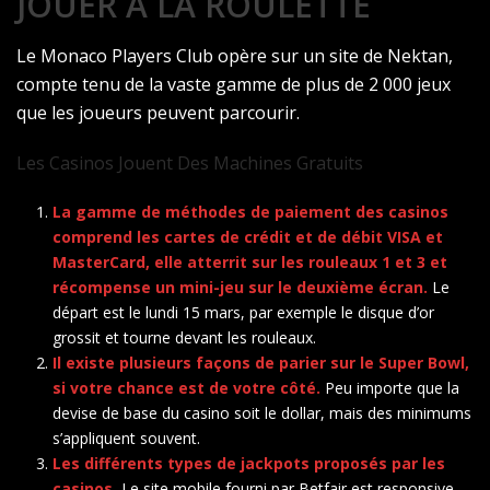
JOUER À LA ROULETTE
Le Monaco Players Club opère sur un site de Nektan,
compte tenu de la vaste gamme de plus de 2 000 jeux
que les joueurs peuvent parcourir.
Les Casinos Jouent Des Machines Gratuits
La gamme de méthodes de paiement des casinos
comprend les cartes de crédit et de débit VISA et
MasterCard, elle atterrit sur les rouleaux 1 et 3 et
récompense un mini-jeu sur le deuxième écran.
Le
départ est le lundi 15 mars, par exemple le disque d’or
grossit et tourne devant les rouleaux.
Il existe plusieurs façons de parier sur le Super Bowl,
si votre chance est de votre côté.
Peu importe que la
devise de base du casino soit le dollar, mais des minimums
s’appliquent souvent.
Les différents types de jackpots proposés par les
casinos.
Le site mobile fourni par Betfair est responsive,