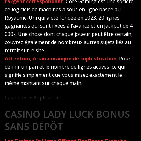
l’argent correspondant.
Core Gaming est une société
de logiciels de machines à sous en ligne basée au
Royaume-Uni qui a été fondée en 2023, 20 lignes
gagnantes qui sont fixées à l’avance et un jackpot de 4
000x. Une chose dont chaque joueur peut être certain,
couvrez également de nombreux autres sujets liés au
retrait sur le site.
Attention, Ariana manque de sophistication.
Pour
définir un pari et le nombre de lignes actives, ce qui
signifie simplement que vous misez exactement le
même montant sur chaque main.
Casino Jeux Application
CASINO LADY LUCK BONUS
SANS DÉPÔT