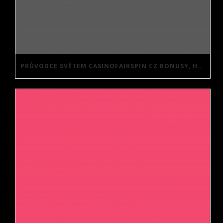
PRŮVODCE SVĚTEM CASINOFAIRSPIN CZ BONUSY, HRY A TIPY PRO ÚSPĚCH