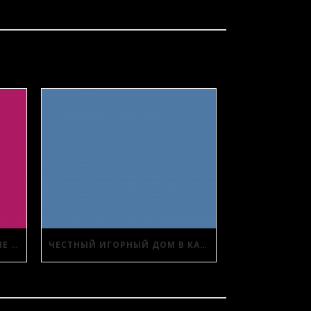
DIE FASZINATION VON ONLINE CASINOS MIT AUTOPLAY
ЧЕСТНЫЙ ИГОРНЫЙ ДОМ В КАЗАХСТАНЕ: КОНТРОЛЬ И ДОВЕРИЕ