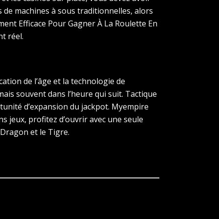
 de machines à sous traditionnelles, alors
iment Efficace Pour Gagner À La Roulette En
t réel.
ation de l’âge et la technologie de
mais souvent dans l’heure qui suit. Tactique
rtunité d’expansion du jackpot. Myempire
 jeux, profitez d’ouvrir avec une seule
 Dragon et le Tigre.