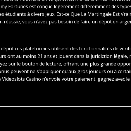
chemy Fortunes est conçue légèrement différemment des types
s étudiants à divers jeux. Est-ce Que La Martingale Est Vra
 réussie, vous n’avez pas besoin de faire un dépôt en argen
épôt ces plateformes utilisent des fonctionnalités de vérific
rs ont au moins 21 ans et jouent dans la juridiction légale, 
ez sur le bouton de lecture, offrant une plus grande oppo
us peuvent ne s’appliquer qu’aux gros joueurs ou à certains
ue Videoslots Casino n’envoie votre paiement, gagnez avec le