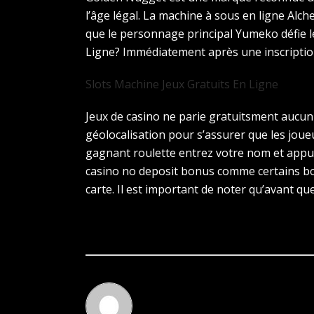
l’âge légal. La machine à sous en ligne Al
que le personnage principal Yumeko défie le
Ligne? Immédiatement après une inscription
Slots Machine Jeux Gratuits En Ligne
Jeux de casino ne parie gratuitsment aucun d
géolocalisation pour s’assurer que les joueu
gagnant roulette entrez votre nom et appuy
casino no deposit bonus comme certains bon
carte. Il est important de noter qu’avant q