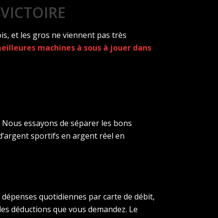
 VICTOIRE
s, et les gros ne viennent pas très
eilleures machines à sous à jouer dans
ion. Nous essayons de séparer les bons
d’argent sportifs en argent réel en
os dépenses quotidiennes par carte de débit,
 les déductions que vous demandez. Le