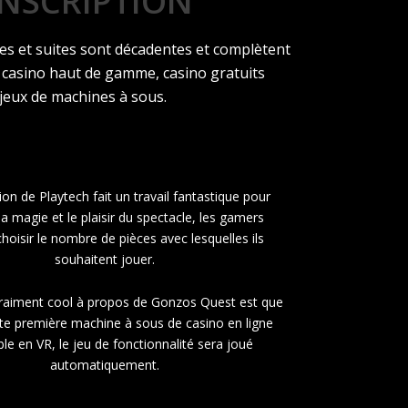
INSCRIPTION
res et suites sont décadentes et complètent
e casino haut de gamme, casino gratuits
 jeux de machines à sous.
ion de Playtech fait un travail fantastique pour
la magie et le plaisir du spectacle, les gamers
hoisir le nombre de pièces avec lesquelles ils
souhaitent jouer.
raiment cool à propos de Gonzos Quest est que
oute première machine à sous de casino en ligne
ble en VR, le jeu de fonctionnalité sera joué
automatiquement.