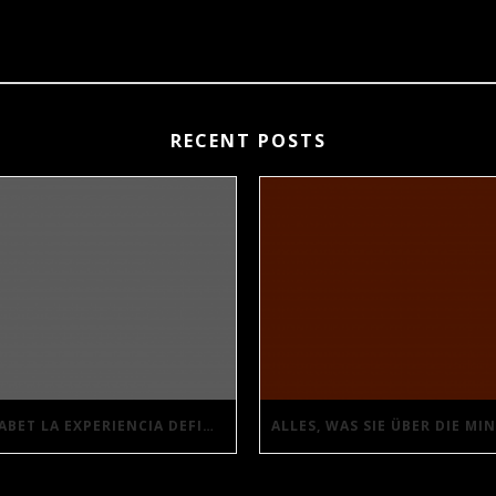
RECENT POSTS
ROJABET LA EXPERIENCIA DEFINITIVA DE APUESTAS EN LÍNEA