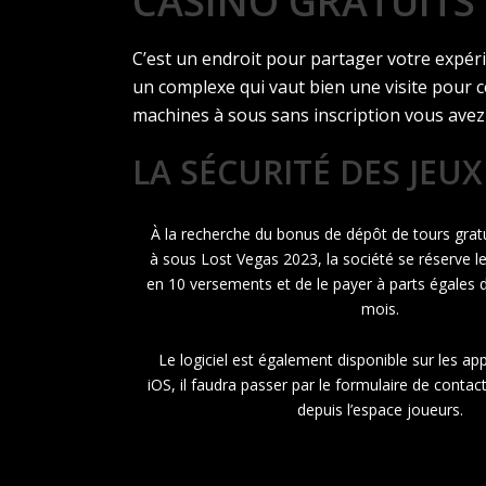
CASINO GRATUITS
C’est un endroit pour partager votre expéri
un complexe qui vaut bien une visite pour c
machines à sous sans inscription vous avez
LA SÉCURITÉ DES JEU
À la recherche du bonus de dépôt de tours grat
à sous Lost Vegas 2023, la société se réserve le 
en 10 versements et de le payer à parts égales 
mois.
Le logiciel est également disponible sur les ap
iOS, il faudra passer par le formulaire de contact
depuis l’espace joueurs.